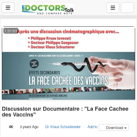
1:31:03
Discussion sur Documentaire : ''La Face Cachee
des Vaccins''
4K
3 years Ago
Dr. Klaus Schustereder
Add to
Download