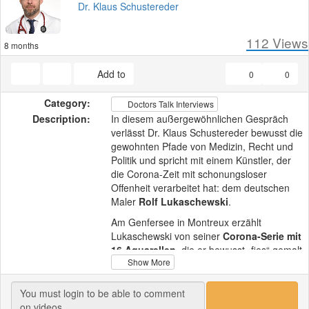
Dr. Klaus Schustereder
112
Views
8 months
Add to
0
0
Category:
Doctors Talk Interviews
Description:
In diesem außergewöhnlichen Gespräch
verlässt Dr. Klaus Schustereder bewusst die
gewohnten Pfade von Medizin, Recht und
Politik und spricht mit einem Künstler, der
die Corona-Zeit mit schonungsloser
Offenheit verarbeitet hat: dem deutschen
Maler
Rolf Lukaschewski
.
Am Genfersee in Montreux erzählt
Lukaschewski von seiner
Corona-Serie mit
16 Aquarellen
, die er bewusst „fies“ gemalt
Show More
hat – als künstlerische Antwort auf
Angstkampagnen, Maskenpflicht und den
massiven Druck zur Impfung. Er beschreibt,
wie er die Atmosphäre als diktatorisch,