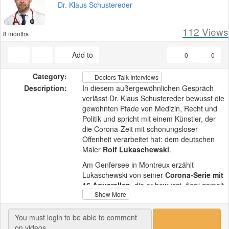
Dr. Klaus Schustereder
112
Views
8 months
Add to
0
0
Category:
Doctors Talk Interviews
Description:
In diesem außergewöhnlichen Gespräch
verlässt Dr. Klaus Schustereder bewusst die
gewohnten Pfade von Medizin, Recht und
Politik und spricht mit einem Künstler, der
die Corona-Zeit mit schonungsloser
Offenheit verarbeitet hat: dem deutschen
Maler
Rolf Lukaschewski
.
Am Genfersee in Montreux erzählt
Lukaschewski von seiner
Corona-Serie mit
16 Aquarellen
, die er bewusst „fies“ gemalt
Show More
hat – als künstlerische Antwort auf
Angstkampagnen, Maskenpflicht und den
massiven Druck zur Impfung. Er beschreibt,
wie er die Atmosphäre als diktatorisch,