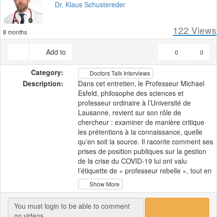
Dr. Klaus Schustereder
122
Views
8 months
Add to
0
0
Category:
Doctors Talk Interviews
Description:
Dans cet entretien, le Professeur Michael
Esfeld, philosophe des sciences et
professeur ordinaire à l’Université de
Lausanne, revient sur son rôle de
chercheur : examiner de manière critique
les prétentions à la connaissance, quelle
qu’en soit la source. Il raconte comment ses
prises de position publiques sur la gestion
de la crise du COVID-19 lui ont valu
l’étiquette de « professeur rebelle », tout en
rappelant que la mission de l’université est
Show More
de garantir la liberté académique, le débat
argumenté et la remise en question des
évidences apparentes.